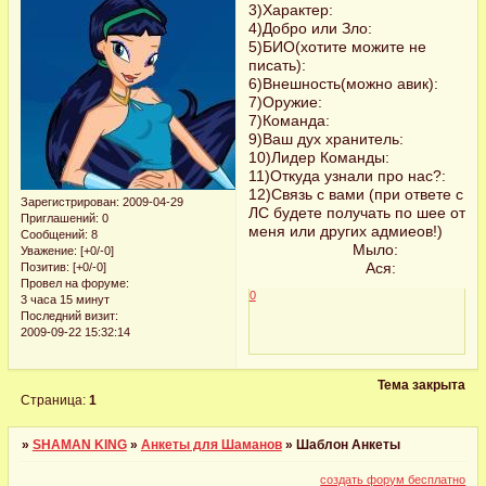
3)Характер:
4)Добро или Зло:
5)БИО(хотите можите не
писать):
6)Внешность(можно авик):
7)Оружие:
7)Команда:
9)Ваш дух хранитель:
10)Лидер Команды:
11)Откуда узнали про нас?:
12)Связь с вами (при ответе с
Зарегистрирован
: 2009-04-29
ЛС будете получать по шее от
Приглашений:
0
меня или других адмиеов!)
Сообщений:
8
Мыло:
Уважение:
[+0/-0]
Ася:
Позитив:
[+0/-0]
Провел на форуме:
0
3 часа 15 минут
Последний визит:
2009-09-22 15:32:14
Тема закрыта
Страница:
1
»
SHAMAN KING
»
Анкеты для Шаманов
»
Шаблон Анкеты
создать форум бесплатно