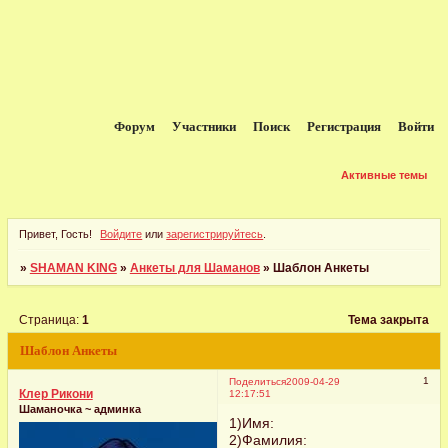
Форум
Участники
Поиск
Регистрация
Войти
Активные темы
Привет, Гость!
Войдите
или
зарегистрируйтесь
.
»
SHAMAN KING
»
Анкеты для Шаманов
»
Шаблон Анкеты
Страница:
1
Тема закрыта
Шаблон Анкеты
1
Поделиться
2009-04-29
Клер Рикони
12:17:51
Шаманочка ~ админка
1)Имя:
2)Фамилия: