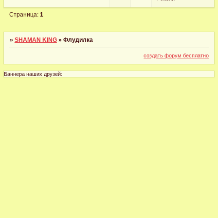
Страница:
1
»
SHAMAN KING
»
Флудилка
создать форум бесплатно
Баннера наших друзей: