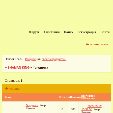
Форум
Участники
Поиск
Регистрация
Войти
Активные темы
Привет, Гость!
Войдите
или
зарегистрируйтесь
.
»
SHAMAN KING
»
Флудилка
Страница:
1
Флудилка
Последнее
Тема
Ответов
Просмотров
сообщение
Флудилка
Клер
2009-09-22
Рикони
0
588
15:31:58
Клер
Рикони