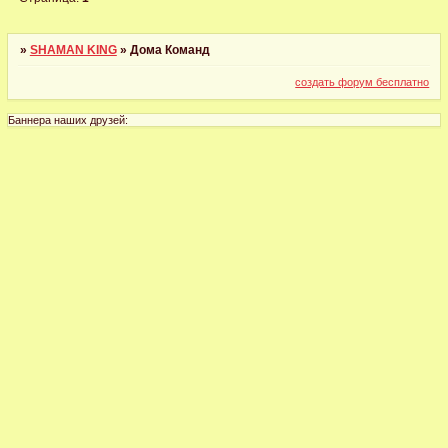
»
SHAMAN KING
»
Дома Команд
создать форум бесплатно
Баннера наших друзей: