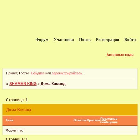
Форум
Участники
Поиск
Регистрация
Войти
Активные темы
Привет, Гость!
Войдите
или
зарегистрируйтесь
.
»
SHAMAN KING
»
Дома Команд
Страница:
1
Дома Команд
Последнее
Тема
Ответов
Просмотров
сообщение
Форум пуст.
Страница:
1